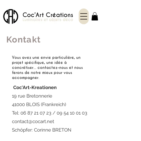
Kontakt
Vous avez une envie particulière, un
projet spécifique, une idée à
concrétiser... contactez-nous et nous
ferons de notre mieux pour vous
accompagner.
​
Coc'Art-Kreationen
19 rue Bretonnerie
41000 BLOIS (Frankreich)
Tel:
06 87 21 07 23
/
09 54 10 01 03
contact@cocart.net
Schöpfer: Corinne BRETON