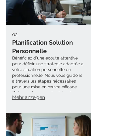
02.
Planification Solution
Personnelle
Bénéficiez d'une écoute attentive
pour définir une stratégie adaptée à
votre situation personnelle ou
professionnelle. Nous vous guidons
à travers les étapes nécessaires
pour une mise en œuvre efficace.
Obtenez des conseils clairs et un
Mehr anzeigen
plan d'action concret. Votre réussite
est notre objectif partagé.