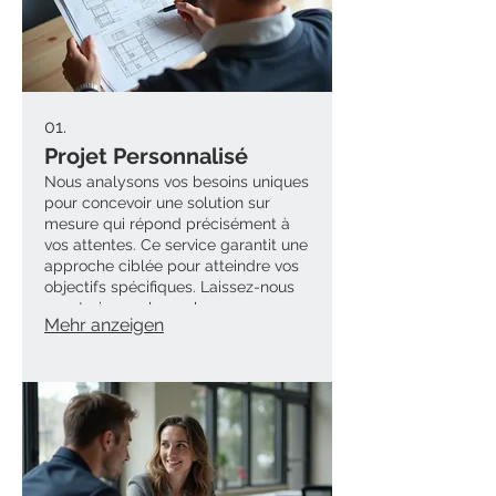
01.
Projet Personnalisé
Nous analysons vos besoins uniques
pour concevoir une solution sur
mesure qui répond précisément à
vos attentes. Ce service garantit une
approche ciblée pour atteindre vos
objectifs spécifiques. Laissez-nous
construire quelque chose
Mehr anzeigen
d'exceptionnel pour vous. Votre
vision est notre priorité.