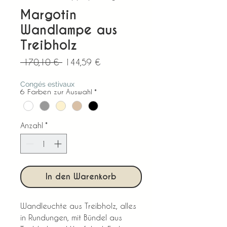
Margotin
Wandlampe aus
Treibholz
Standardpreis
Sale-
 170,10 € 
144,59 €
Preis
Congés estivaux
6 Farben zur Auswahl
*
Anzahl
*
In den Warenkorb
Wandleuchte aus Treibholz, alles
in Rundungen, mit Bündel aus