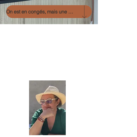
On est en congés, mais une surprise vous attend, cliquez sur la flèche
Coc’Art Créations
, le slow design
français. Le bois flotté dans son aspect
brut ou retravaillé par la main
humaine, engendre des créations
artisanales uniques, naturelles et
originales, des luminaires et des
sculptures lumineuses d'inspiration bord
de mer.
Laissons la nature nous inspirer