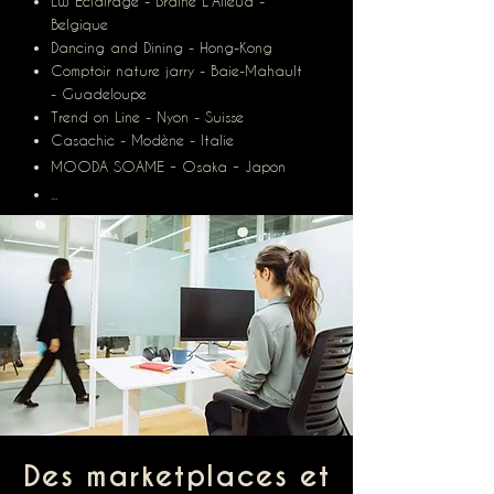
LW Eclairage - Braine L'Alleud -
Belgique
Dancing and Dining - Hong-Kong
Comptoir nature jarry - Baie-Mahault
- Guadeloupe
Trend on Line - Nyon - Suisse
Casachic - Modène - Italie
-
-
MOODA SOAME
Osaka
Japon
...
Des marketplaces et