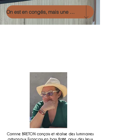
On est en congés, mais une surprise vous attend, cliquez sur la flèche
Coc'Art Créations
, French slow design.
Driftwood in its raw aspect, brushed by
nature or reworked by the human hand,
generates unique, natural and original
artisanal creations, seaside-inspired
driftwood lighting fixtures.
Let nature inspire us
Corinne BRETON conçois et réalise des luminaires
artisanaux Français en bois flotté, pour des lieux